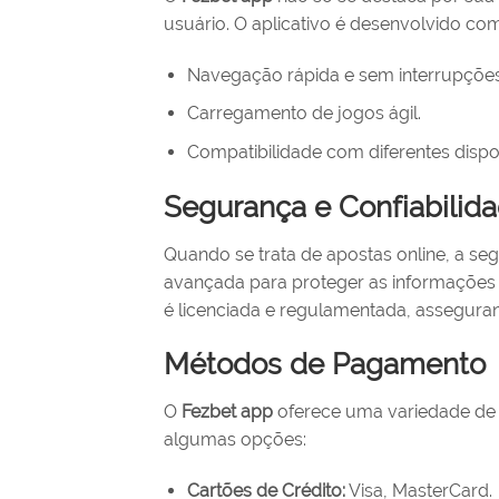
usuário. O aplicativo é desenvolvido co
Navegação rápida e sem interrupções
Carregamento de jogos ágil.
Compatibilidade com diferentes dispos
Segurança e Confiabilid
Quando se trata de apostas online, a se
avançada para proteger as informações p
é licenciada e regulamentada, assegura
Métodos de Pagamento
O
Fezbet app
oferece uma variedade de 
algumas opções:
Cartões de Crédito:
Visa, MasterCard.