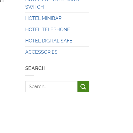
em
SWITCH
HOTEL MINIBAR
HOTEL TELEPHONE
HOTEL DIGITAL SAFE
ACCESSORIES
SEARCH