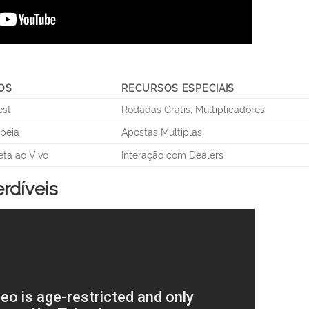
OS
RECURSOS ESPECIAIS
est
Rodadas Grátis, Multiplicadores
opeia
Apostas Múltiplas
eta ao Vivo
Interação com Dealers
rdíveis