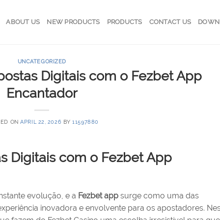
ABOUT US
NEW PRODUCTS
PRODUCTS
CONTACT US
DOWN
UNCATEGORIZED
ostas Digitais com o Fezbet App
Encantador
TED ON
APRIL 22, 2026
BY
11597880
s Digitais com o Fezbet App
nstante evolução, e a
Fezbet app
surge como uma das
experiência inovadora e envolvente para os apostadores. Ne