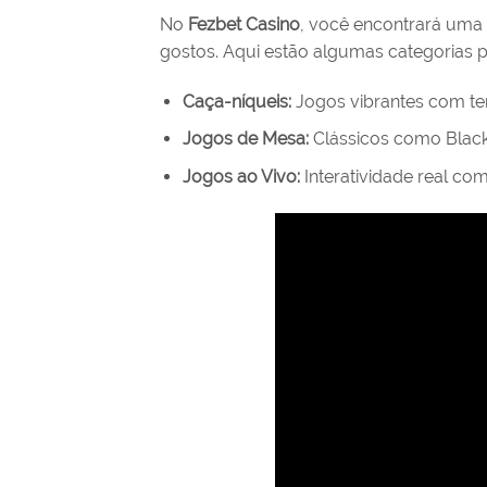
No
Fezbet Casino
, você encontrará uma
gostos. Aqui estão algumas categorias 
Caça-níqueis:
Jogos vibrantes com te
Jogos de Mesa:
Clássicos como Blackj
Jogos ao Vivo:
Interatividade real co