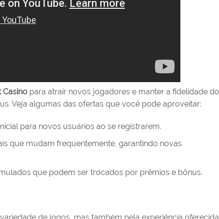
t Casino
para atrair novos jogadores e manter a fidelidade d
us. Veja algumas das ofertas que você pode aproveitar:
nicial para novos usuários ao se registrarem.
ais que mudam frequentemente, garantindo novas
ulados que podem ser trocados por prêmios e bônus.
 variedade de jogos, mas também pela experiência oferecida