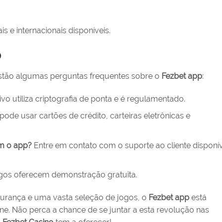
s e internacionais disponíveis.
p
estão algumas perguntas frequentes sobre o
Fezbet app
:
ivo utiliza criptografia de ponta e é regulamentado.
ode usar cartões de crédito, carteiras eletrônicas e
om o app?
Entre em contato com o suporte ao cliente disponí
gos oferecem demonstração gratuita.
rança e uma vasta seleção de jogos, o
Fezbet app
está
ine. Não perca a chance de se juntar a esta revolução nas