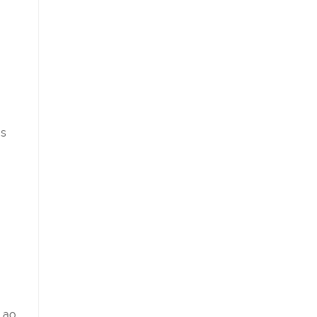
os
 ao