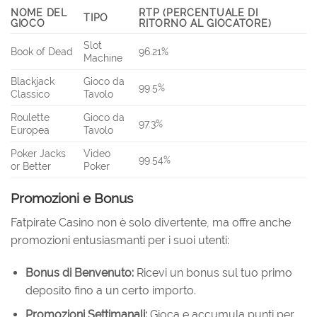
NOME DEL
RTP (PERCENTUALE DI
TIPO
GIOCO
RITORNO AL GIOCATORE)
Slot
Book of Dead
96.21%
Machine
Blackjack
Gioco da
99.5%
Classico
Tavolo
Roulette
Gioco da
97.3%
Europea
Tavolo
Poker Jacks
Video
99.54%
or Better
Poker
Promozioni e Bonus
Fatpirate Casino non è solo divertente, ma offre anche
promozioni entusiasmanti per i suoi utenti:
Bonus di Benvenuto:
Ricevi un bonus sul tuo primo
deposito fino a un certo importo.
Promozioni Settimanali:
Gioca e accumula punti per