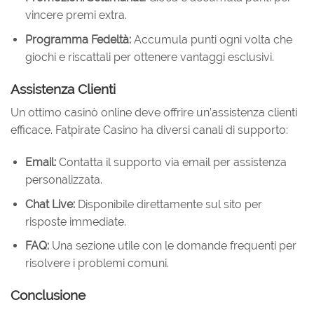
vincere premi extra.
Programma Fedeltà:
Accumula punti ogni volta che
giochi e riscattali per ottenere vantaggi esclusivi.
Assistenza Clienti
Un ottimo casinò online deve offrire un’assistenza clienti
efficace. Fatpirate Casino ha diversi canali di supporto:
Email:
Contatta il supporto via email per assistenza
personalizzata.
Chat Live:
Disponibile direttamente sul sito per
risposte immediate.
FAQ:
Una sezione utile con le domande frequenti per
risolvere i problemi comuni.
Conclusione