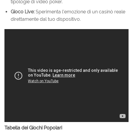
tipologie di video poker.
Gioco Live:
Sperimenta l’emozione di un casinò reale
direttamente dal tuo dispositivo.
Tabella dei Giochi Popolari