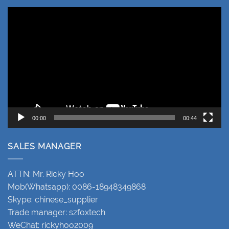
Video
Player
00:00
00:44
SALES MANAGER
ATTN: Mr. Ricky Hoo
Mob(Whatsapp): 0086-18948349868
Skype: chinese_supplier
Trade manager: szfoxtech
WeChat: rickyhoo2009