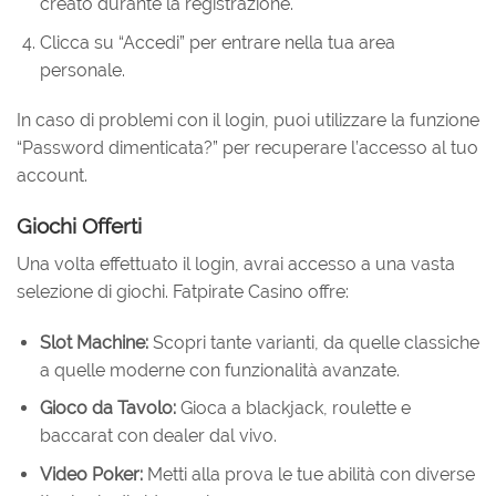
creato durante la registrazione.
Clicca su “Accedi” per entrare nella tua area
personale.
In caso di problemi con il login, puoi utilizzare la funzione
“Password dimenticata?” per recuperare l’accesso al tuo
account.
Giochi Offerti
Una volta effettuato il login, avrai accesso a una vasta
selezione di giochi. Fatpirate Casino offre:
Slot Machine:
Scopri tante varianti, da quelle classiche
a quelle moderne con funzionalità avanzate.
Gioco da Tavolo:
Gioca a blackjack, roulette e
baccarat con dealer dal vivo.
Video Poker:
Metti alla prova le tue abilità con diverse