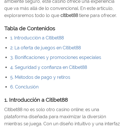
ambiente seguro, este casino ofrece una experiencia
que va más allá de lo convencional. En este artículo,
exploraremos todo lo que
citibet88
tiene para ofrecer.
Tabla de Contenidos
1. Introducción a Citibet88
2. La oferta de juegos en Citibet88
3. Bonificaciones y promociones especiales
4. Seguridad y confianza en Citibet88
5. Métodos de pago y retiros
6. Conclusión
1. Introducción a Citibet88
Citibet88 no es solo otro casino online; es una
plataforma diseñada para maximizar la diversión
mientras se juega. Con un diseño intuitivo y una interfaz