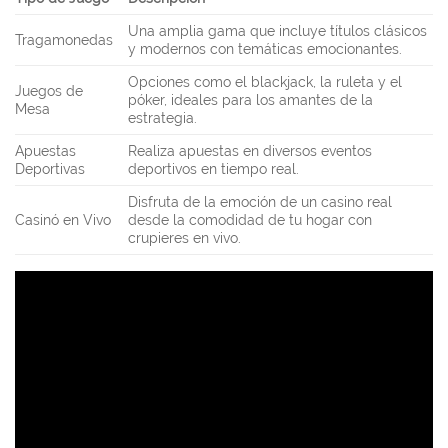
Una amplia gama que incluye títulos clásicos
Tragamonedas
y modernos con temáticas emocionantes.
Opciones como el blackjack, la ruleta y el
Juegos de
póker, ideales para los amantes de la
Mesa
estrategia.
Apuestas
Realiza apuestas en diversos eventos
Deportivas
deportivos en tiempo real.
Disfruta de la emoción de un casino real
Casinó en Vivo
desde la comodidad de tu hogar con
crupieres en vivo.