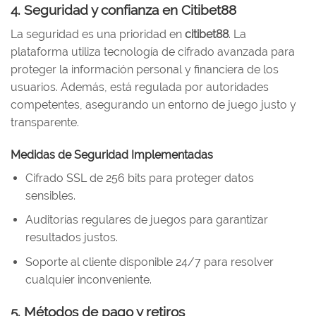
4. Seguridad y confianza en Citibet88
La seguridad es una prioridad en
citibet88
. La
plataforma utiliza tecnología de cifrado avanzada para
proteger la información personal y financiera de los
usuarios. Además, está regulada por autoridades
competentes, asegurando un entorno de juego justo y
transparente.
Medidas de Seguridad Implementadas
Cifrado SSL de 256 bits para proteger datos
sensibles.
Auditorías regulares de juegos para garantizar
resultados justos.
Soporte al cliente disponible 24/7 para resolver
cualquier inconveniente.
5. Métodos de pago y retiros