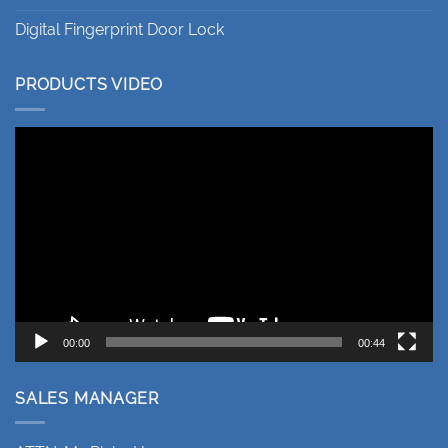
Digital Fingerprint Door Lock
PRODUCTS VIDEO
Video
Player
00:00
00:44
SALES MANAGER