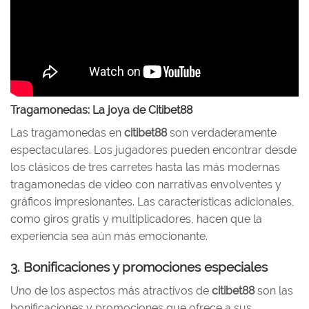
Tragamonedas: La joya de Citibet88
Las tragamonedas en
citibet88
son verdaderamente
espectaculares. Los jugadores pueden encontrar desde
los clásicos de tres carretes hasta las más modernas
tragamonedas de video con narrativas envolventes y
gráficos impresionantes. Las características adicionales,
como giros gratis y multiplicadores, hacen que la
experiencia sea aún más emocionante.
3. Bonificaciones y promociones especiales
Uno de los aspectos más atractivos de
citibet88
son las
bonificaciones y promociones que ofrece a sus