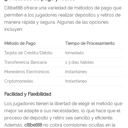
Citibet88 ofrece una variedad de métodos de pago que
permiten a los jugadores realizar depósitos y retiros de
manera rápida y segura. Algunas de las opciones
incluyen:
Método de Pago
Tiempo de Procesamiento
Tarjeta de Crédito/Débito
Inmediato
Transferencia Bancaria
1-3 días hábiles
Monederos Electrónicos
Instantáneo
Criptomonedas
Instantáneo
Facilidad y Flexibilidad
Los jugadores tienen la libertad de elegir el método que
mejor se adapte a sus necesidades, lo que hace que el
proceso de depósito y retiro sea sencillo y eficiente.
Además,
citibet88
no cobra comisiones ocultas en la