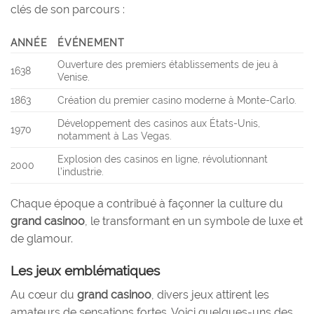
clés de son parcours :
ANNÉE
ÉVÉNEMENT
Ouverture des premiers établissements de jeu à
1638
Venise.
1863
Création du premier casino moderne à Monte-Carlo.
Développement des casinos aux États-Unis,
1970
notamment à Las Vegas.
Explosion des casinos en ligne, révolutionnant
2000
l’industrie.
Chaque époque a contribué à façonner la culture du
grand casinoo
, le transformant en un symbole de luxe et
de glamour.
Les jeux emblématiques
Au cœur du
grand casinoo
, divers jeux attirent les
amateurs de sensations fortes. Voici quelques-uns des