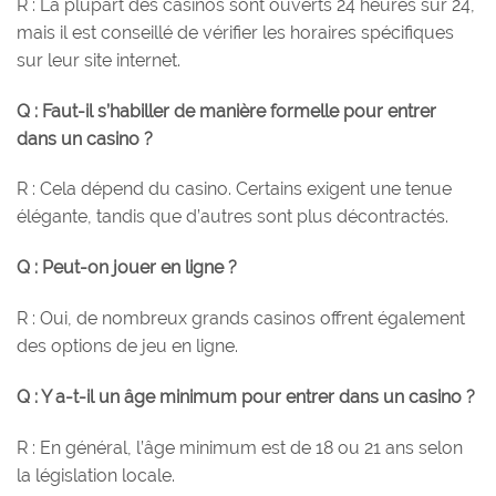
R : La plupart des casinos sont ouverts 24 heures sur 24,
mais il est conseillé de vérifier les horaires spécifiques
sur leur site internet.
Q : Faut-il s’habiller de manière formelle pour entrer
dans un casino ?
R : Cela dépend du casino. Certains exigent une tenue
élégante, tandis que d’autres sont plus décontractés.
Q : Peut-on jouer en ligne ?
R : Oui, de nombreux grands casinos offrent également
des options de jeu en ligne.
Q : Y a-t-il un âge minimum pour entrer dans un casino ?
R : En général, l’âge minimum est de 18 ou 21 ans selon
la législation locale.