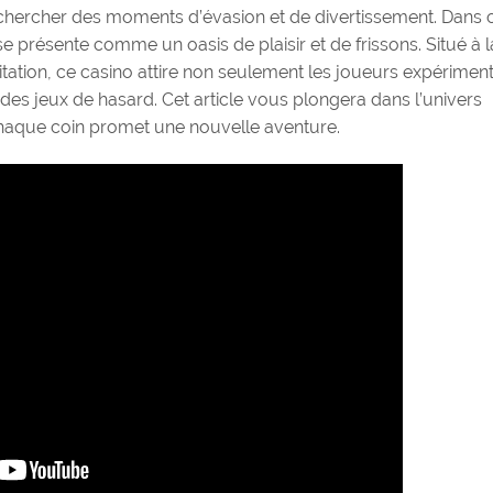
hercher des moments d’évasion et de divertissement. Dans 
e présente comme un oasis de plaisir et de frissons. Situé à l
citation, ce casino attire non seulement les joueurs expérimen
des jeux de hasard. Cet article vous plongera dans l’univers
chaque coin promet une nouvelle aventure.