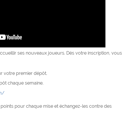
ueillir ses nouveaux joueurs. Dès votre inscription, vous
r votre premier dépôt.
pôt chaque semaine.
m/
oints pour chaque mise et échangez-les contre des