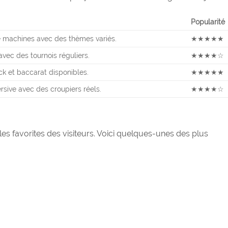
Popularité
 machines avec des thèmes variés.
★★★★★
vec des tournois réguliers.
★★★★☆
ck et baccarat disponibles.
★★★★★
sive avec des croupiers réels.
★★★★☆
es favorites des visiteurs. Voici quelques-unes des plus