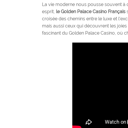
La vie moderne nous pousse souvent à c
esprit,
le Golden Palace Casino Français
s
croisée des chemins entre le luxe et l’ex
mais aussi ceux qui découvrent les joies 
fascinant du Golden Palace Casino, où 