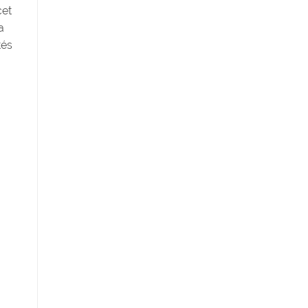
cet
a
tés