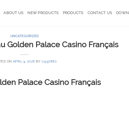
ABOUT US
NEW PRODUCTS
PRODUCTS
CONTACT US
DOWN
UNCATEGORIZED
au Golden Palace Casino Français
TED ON
APRIL 9, 2026
BY
11597880
lden Palace Casino Français