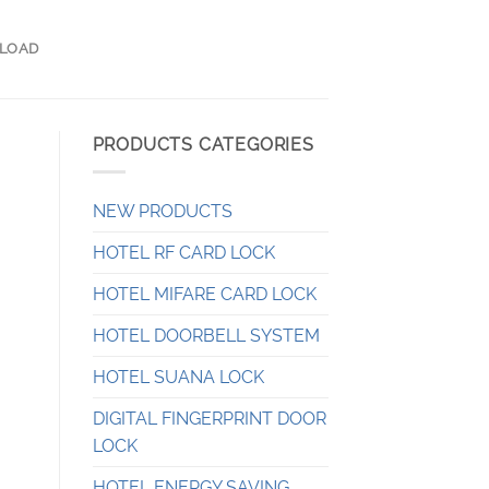
LOAD
PRODUCTS CATEGORIES
NEW PRODUCTS
HOTEL RF CARD LOCK
HOTEL MIFARE CARD LOCK
HOTEL DOORBELL SYSTEM
HOTEL SUANA LOCK
DIGITAL FINGERPRINT DOOR
LOCK
HOTEL ENERGY SAVING