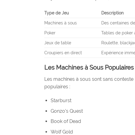
Type de Jeu
Description
Machines à sous
Des centaines de
Poker
Tables de poker a
Jeux de table
Roulette, blackja
Croupiers en direct
Expérience immer
Les Machines à Sous Populaires
Les machines à sous sont sans conteste l
populaires :
Starburst
Gonzo’s Quest
Book of Dead
Wolf Gold