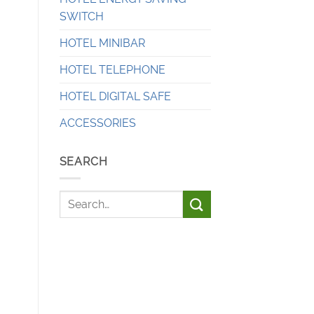
SWITCH
HOTEL MINIBAR
HOTEL TELEPHONE
HOTEL DIGITAL SAFE
ACCESSORIES
SEARCH