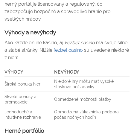
herný portál je licencovaný a regulovaný, čo
zabezpečuje bezpečné a spravodlivé hranie pre
všetkých hráčov.
Výhody a nevýhody
Ako každé online kasíno, aj
Fezbet casino
má svoje silné
a slabé stránky. Nižšie
fezbet casino
sú uvedené niektoré
z nich:
VÝHODY
NEVÝHODY
Niektoré hry môžu mať vysoké
Široká ponuka hier
stávkové požiadavky
Skvelé bonusy a
Obmedzené možnosti platby
promoakcie
Jednoduché a
Obmedzená zákaznícka podpora
intuitívne rozhranie
počas nočných hodín
Herné portfólio