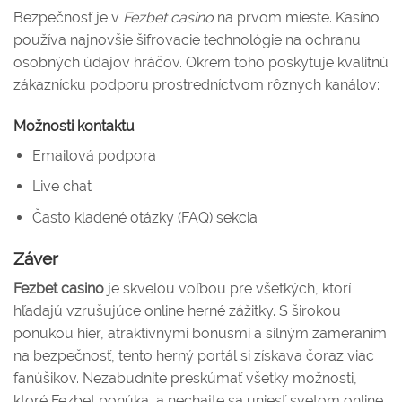
Bezpečnosť je v
Fezbet casino
na prvom mieste. Kasíno
používa najnovšie šifrovacie technológie na ochranu
osobných údajov hráčov. Okrem toho poskytuje kvalitnú
zákaznícku podporu prostredníctvom rôznych kanálov:
Možnosti kontaktu
Emailová podpora
Live chat
Často kladené otázky (FAQ) sekcia
Záver
Fezbet casino
je skvelou voľbou pre všetkých, ktorí
hľadajú vzrušujúce online herné zážitky. S širokou
ponukou hier, atraktívnymi bonusmi a silným zameraním
na bezpečnosť, tento herný portál si získava čoraz viac
fanúšikov. Nezabudnite preskúmať všetky možnosti,
ktoré Fezbet ponúka, a nechajte sa uniesť svetom online