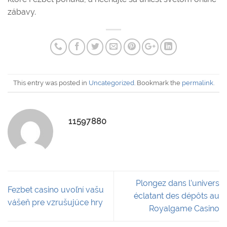
zábavy.
This entry was posted in
Uncategorized
. Bookmark the
permalink
.
11597880
Plongez dans l’univers
Fezbet casino uvoľní vašu
éclatant des dépôts au
vášeň pre vzrušujúce hry
Royalgame Casino