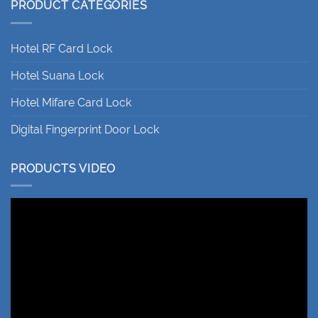
PRODUCT CATEGORIES
Hotel RF Card Lock
Hotel Suana Lock
Hotel Mifare Card Lock
Digital Fingerprint Door Lock
PRODUCTS VIDEO
Video
Player