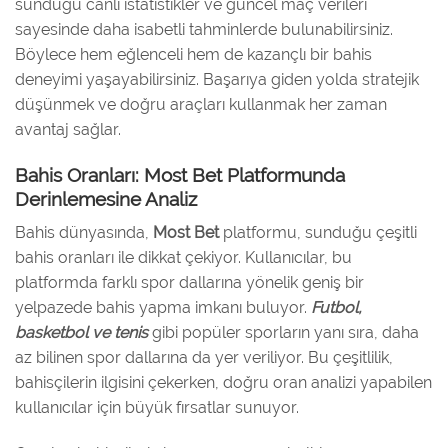
sunduğu canlı istatistikler ve güncel maç verileri
sayesinde daha isabetli tahminlerde bulunabilirsiniz.
Böylece hem eğlenceli hem de kazançlı bir bahis
deneyimi yaşayabilirsiniz. Başarıya giden yolda stratejik
düşünmek ve doğru araçları kullanmak her zaman
avantaj sağlar.
Bahis Oranları: Most Bet Platformunda
Derinlemesine Analiz
Bahis dünyasında,
Most Bet
platformu, sunduğu çeşitli
bahis oranları ile dikkat çekiyor. Kullanıcılar, bu
platformda farklı spor dallarına yönelik geniş bir
yelpazede bahis yapma imkanı buluyor.
Futbol,
basketbol ve tenis
gibi popüler sporların yanı sıra, daha
az bilinen spor dallarına da yer veriliyor. Bu çeşitlilik,
bahisçilerin ilgisini çekerken, doğru oran analizi yapabilen
kullanıcılar için büyük fırsatlar sunuyor.