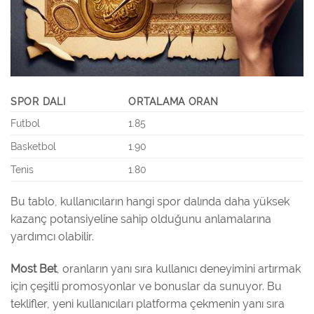
SPOR DALI
ORTALAMA ORAN
Futbol
1.85
Basketbol
1.90
Tenis
1.80
Bu tablo, kullanıcıların hangi spor dalında daha yüksek
kazanç potansiyeline sahip olduğunu anlamalarına
yardımcı olabilir.
Most Bet
, oranların yanı sıra kullanıcı deneyimini artırmak
için çeşitli promosyonlar ve bonuslar da sunuyor. Bu
teklifler, yeni kullanıcıları platforma çekmenin yanı sıra