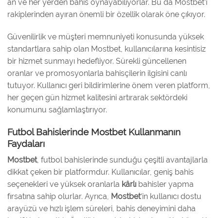
an ve her yerden bahis oynayabiliyorlar. Bu da Mostbet’i
rakiplerinden ayıran önemli bir özellik olarak öne çıkıyor.
Güvenilirlik ve müşteri memnuniyeti konusunda yüksek
standartlara sahip olan Mostbet, kullanıcılarına kesintisiz
bir hizmet sunmayı hedefliyor. Sürekli güncellenen
oranlar ve promosyonlarla bahisçilerin ilgisini canlı
tutuyor. Kullanıcı geri bildirimlerine önem veren platform,
her geçen gün hizmet kalitesini artırarak sektördeki
konumunu sağlamlaştırıyor.
Futbol Bahislerinde Mostbet Kullanmanın
Faydaları
Mostbet
, futbol bahislerinde sunduğu çeşitli avantajlarla
dikkat çeken bir platformdur. Kullanıcılar, geniş bahis
seçenekleri ve yüksek oranlarla
kârlı
bahisler yapma
fırsatına sahip olurlar. Ayrıca,
Mostbet
‘in kullanıcı dostu
arayüzü ve hızlı işlem süreleri, bahis deneyimini daha