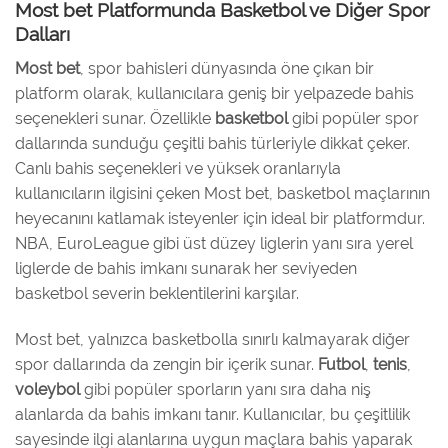
Most bet Platformunda Basketbol ve Diğer Spor
Dalları
Most bet
, spor bahisleri dünyasında öne çıkan bir
platform olarak, kullanıcılara geniş bir yelpazede bahis
seçenekleri sunar. Özellikle
basketbol
gibi popüler spor
dallarında sunduğu çeşitli bahis türleriyle dikkat çeker.
Canlı bahis seçenekleri ve yüksek oranlarıyla
kullanıcıların ilgisini çeken Most bet, basketbol maçlarının
heyecanını katlamak isteyenler için ideal bir platformdur.
NBA, EuroLeague gibi üst düzey liglerin yanı sıra yerel
liglerde de bahis imkanı sunarak her seviyeden
basketbol severin beklentilerini karşılar.
Most bet, yalnızca basketbolla sınırlı kalmayarak diğer
spor dallarında da zengin bir içerik sunar.
Futbol
,
tenis
,
voleybol
gibi popüler sporların yanı sıra daha niş
alanlarda da bahis imkanı tanır. Kullanıcılar, bu çeşitlilik
sayesinde ilgi alanlarına uygun maçlara bahis yaparak