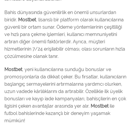
Bahis dünyasında güvenilirlik en önemli unsurlardan
biridir.
Mostbet
, lisanslı bir platform olarak kullanıcılarına
güvenli bir ortam sunar. Ödeme yöntemlerinin çeşitliliği
ve hızlı para çekme işlemleri, kullanıcı memnuniyetini
artıran diğer önemli faktörlerdir. Ayrıca, müşteri
hizmetlerinin 7/24 erişilebilir olması, olası sorunların hızla
çözülmesine olanak tanır.
Mostbet
, yeni kullanıcılarına sunduğu bonuslar ve
promosyonlarla da dikkat çeker. Bu fırsatlar, kullanıcıların
başlangıç sermayelerini artırmalarına yardımcı olurken,
uzun vadede kârlılıklarını da artırabilir. Özellikle ilk üyelik
bonusları ve kayıp iade kampanyaları, bahisçilerin en çok
ilgisini çeken avantajlar arasında yer alır.
Mostbet
ile
futbol bahislerinde kazançlı bir deneyim yaşamak
mümkün!