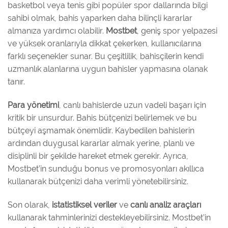
basketbol veya tenis gibi popüler spor dallarında bilgi
sahibi olmak, bahis yaparken daha bilinçli kararlar
almanıza yardımcı olabilir.
Mostbet
, geniş spor yelpazesi
ve yüksek oranlarıyla dikkat çekerken, kullanıcılarına
farklı seçenekler sunar. Bu çeşitlilik, bahisçilerin kendi
uzmanlık alanlarına uygun bahisler yapmasına olanak
tanır.
Para yönetimi
, canlı bahislerde uzun vadeli başarı için
kritik bir unsurdur. Bahis bütçenizi belirlemek ve bu
bütçeyi aşmamak önemlidir. Kaybedilen bahislerin
ardından duygusal kararlar almak yerine, planlı ve
disiplinli bir şekilde hareket etmek gerekir. Ayrıca,
Mostbet’in sunduğu bonus ve promosyonları akıllıca
kullanarak bütçenizi daha verimli yönetebilirsiniz.
Son olarak,
istatistiksel veriler
ve
canlı analiz araçları
kullanarak tahminlerinizi destekleyebilirsiniz. Mostbet’in