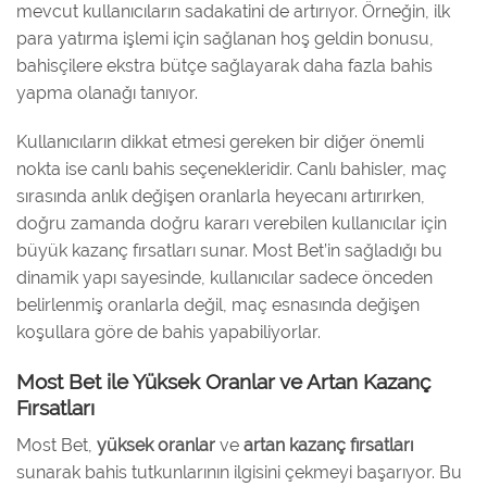
mevcut kullanıcıların sadakatini de artırıyor. Örneğin, ilk
para yatırma işlemi için sağlanan hoş geldin bonusu,
bahisçilere ekstra bütçe sağlayarak daha fazla bahis
yapma olanağı tanıyor.
Kullanıcıların dikkat etmesi gereken bir diğer önemli
nokta ise canlı bahis seçenekleridir. Canlı bahisler, maç
sırasında anlık değişen oranlarla heyecanı artırırken,
doğru zamanda doğru kararı verebilen kullanıcılar için
büyük kazanç fırsatları sunar. Most Bet’in sağladığı bu
dinamik yapı sayesinde, kullanıcılar sadece önceden
belirlenmiş oranlarla değil, maç esnasında değişen
koşullara göre de bahis yapabiliyorlar.
Most Bet ile Yüksek Oranlar ve Artan Kazanç
Fırsatları
Most Bet,
yüksek oranlar
ve
artan kazanç fırsatları
sunarak bahis tutkunlarının ilgisini çekmeyi başarıyor. Bu