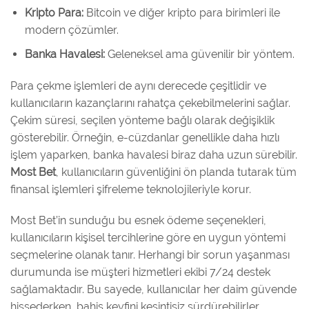
Kripto Para:
Bitcoin ve diğer kripto para birimleri ile
modern çözümler.
Banka Havalesi:
Geleneksel ama güvenilir bir yöntem.
Para çekme işlemleri de aynı derecede çeşitlidir ve
kullanıcıların kazançlarını rahatça çekebilmelerini sağlar.
Çekim süresi, seçilen yönteme bağlı olarak değişiklik
gösterebilir. Örneğin, e-cüzdanlar genellikle daha hızlı
işlem yaparken, banka havalesi biraz daha uzun sürebilir.
Most Bet
, kullanıcıların güvenliğini ön planda tutarak tüm
finansal işlemleri şifreleme teknolojileriyle korur.
Most Bet’in sunduğu bu esnek ödeme seçenekleri,
kullanıcıların kişisel tercihlerine göre en uygun yöntemi
seçmelerine olanak tanır. Herhangi bir sorun yaşanması
durumunda ise müşteri hizmetleri ekibi 7/24 destek
sağlamaktadır. Bu sayede, kullanıcılar her daim güvende
hissederken, bahis keyfini kesintisiz sürdürebilirler.