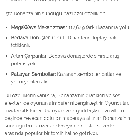
İşte Bonanza’nın sunduğu bazı özel özellikler:
MegaWays Mekanizması
: 117,649 farklı kazanma yolu.
Bedava Dönüşler
: G-O-L-D harflerini toplayarak
tetiklenir.
Artan Çarpanlar
: Bedava dönüşlerde sınırsız artış
potansiyeli.
Patlayan Semboller
: Kazanan semboller patlar ve
yerini yenileri alır.
Bu özelliklerin yanı sıra, Bonanza’nın grafikleri ve ses
efektleri de oyunun atmosferini zenginleştirir. Oyuncular,
madencilik temalı bu oyunda değerli taşların ve altının
peşinde heyecan dolu bir maceraya atılırlar. Bonanza’nın
sunduğu bu benzersiz deneyim, onu slot severler
arasında popüler bir tercih haline getiriyor.