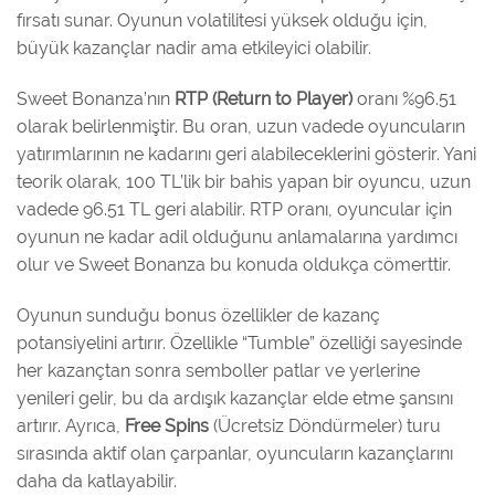
fırsatı sunar. Oyunun volatilitesi yüksek olduğu için,
büyük kazançlar nadir ama etkileyici olabilir.
Sweet Bonanza’nın
RTP (Return to Player)
oranı %96.51
olarak belirlenmiştir. Bu oran, uzun vadede oyuncuların
yatırımlarının ne kadarını geri alabileceklerini gösterir. Yani
teorik olarak, 100 TL’lik bir bahis yapan bir oyuncu, uzun
vadede 96.51 TL geri alabilir. RTP oranı, oyuncular için
oyunun ne kadar adil olduğunu anlamalarına yardımcı
olur ve Sweet Bonanza bu konuda oldukça cömerttir.
Oyunun sunduğu bonus özellikler de kazanç
potansiyelini artırır. Özellikle “Tumble” özelliği sayesinde
her kazançtan sonra semboller patlar ve yerlerine
yenileri gelir, bu da ardışık kazançlar elde etme şansını
artırır. Ayrıca,
Free Spins
(Ücretsiz Döndürmeler) turu
sırasında aktif olan çarpanlar, oyuncuların kazançlarını
daha da katlayabilir.