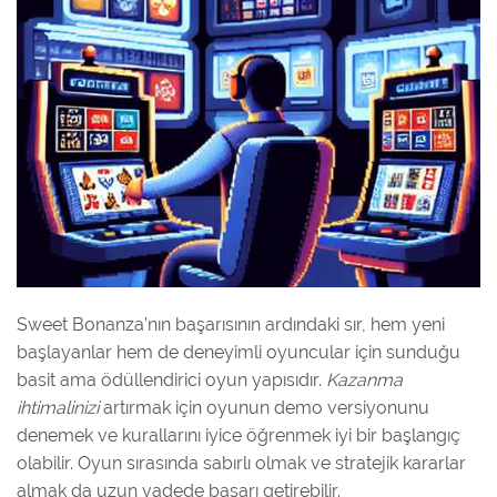
Sweet Bonanza’nın başarısının ardındaki sır, hem yeni
başlayanlar hem de deneyimli oyuncular için sunduğu
basit ama ödüllendirici oyun yapısıdır.
Kazanma
ihtimalinizi
artırmak için oyunun demo versiyonunu
denemek ve kurallarını iyice öğrenmek iyi bir başlangıç
olabilir. Oyun sırasında sabırlı olmak ve stratejik kararlar
almak da uzun vadede başarı getirebilir.