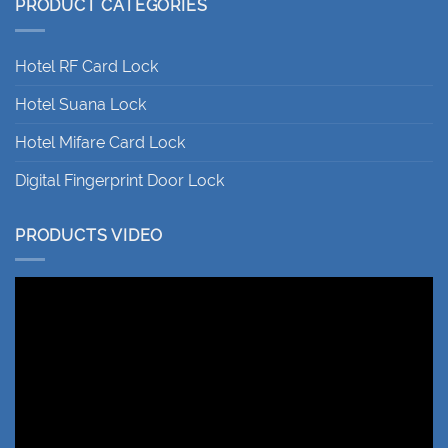
PRODUCT CATEGORIES
Hotel RF Card Lock
Hotel Suana Lock
Hotel Mifare Card Lock
Digital Fingerprint Door Lock
PRODUCTS VIDEO
Video
Player