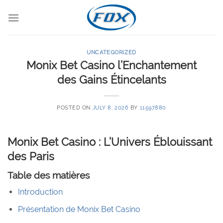
Skip
to
content
UNCATEGORIZED
Monix Bet Casino l’Enchantement
des Gains Étincelants
POSTED ON
JULY 8, 2026
BY
11597880
Monix Bet Casino : L’Univers Éblouissant
des Paris
Table des matières
Introduction
Présentation de Monix Bet Casino