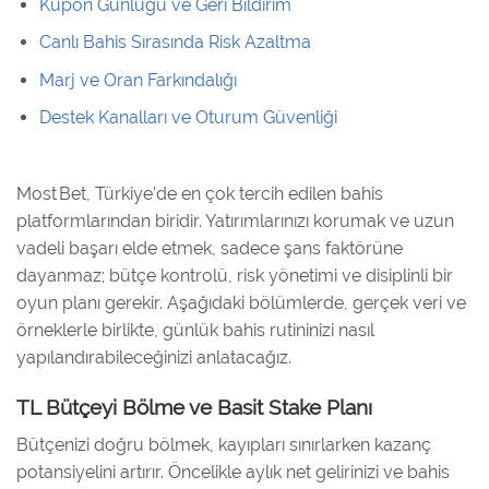
Kupon Günlüğü ve Geri Bildirim
Canlı Bahis Sırasında Risk Azaltma
Marj ve Oran Farkındalığı
Destek Kanalları ve Oturum Güvenliği
Most Bet, Türkiye’de en çok tercih edilen bahis
platformlarından biridir. Yatırımlarınızı korumak ve uzun
vadeli başarı elde etmek, sadece şans faktörüne
dayanmaz; bütçe kontrolü, risk yönetimi ve disiplinli bir
oyun planı gerekir. Aşağıdaki bölümlerde, gerçek veri ve
örneklerle birlikte, günlük bahis rutininizi nasıl
yapılandırabileceğinizi anlatacağız.
TL Bütçeyi Bölme ve Basit Stake Planı
Bütçenizi doğru bölmek, kayıpları sınırlarken kazanç
potansiyelini artırır. Öncelikle aylık net gelirinizi ve bahis