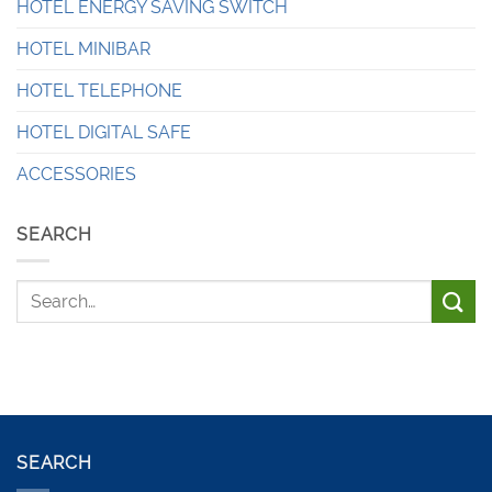
HOTEL ENERGY SAVING SWITCH
HOTEL MINIBAR
HOTEL TELEPHONE
HOTEL DIGITAL SAFE
ACCESSORIES
SEARCH
SEARCH