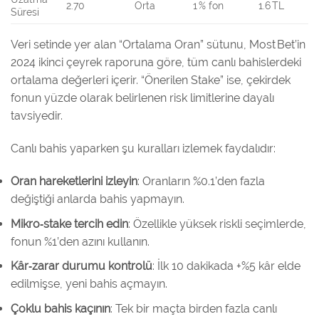
2.70
Orta
1 % fon
1.6 TL
Süresi
Veri setinde yer alan “Ortalama Oran” sütunu, Most Bet’in
2024 ikinci çeyrek raporuna göre, tüm canlı bahislerdeki
ortalama değerleri içerir. “Önerilen Stake” ise, çekirdek
fonun yüzde olarak belirlenen risk limitlerine dayalı
tavsiyedir.
Canlı bahis yaparken şu kuralları izlemek faydalıdır:
Oran hareketlerini izleyin
: Oranların %0.1’den fazla
değiştiği anlarda bahis yapmayın.
Mikro‑stake tercih edin
: Özellikle yüksek riskli seçimlerde,
fonun %1’den azını kullanın.
Kâr‑zarar durumu kontrolü
: İlk 10 dakikada +%5 kâr elde
edilmişse, yeni bahis açmayın.
Çoklu bahis kaçının
: Tek bir maçta birden fazla canlı