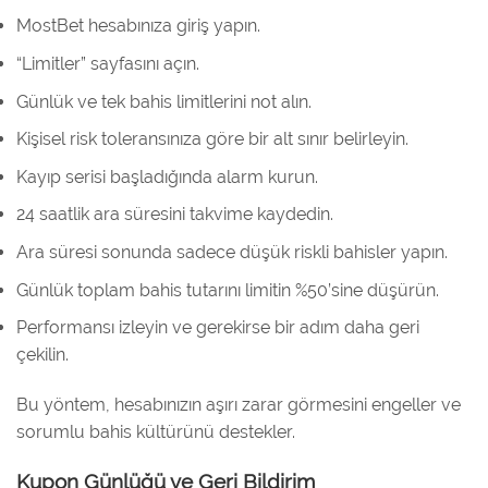
MostBet hesabınıza giriş yapın.
“Limitler” sayfasını açın.
Günlük ve tek bahis limitlerini not alın.
Kişisel risk toleransınıza göre bir alt sınır belirleyin.
Kayıp serisi başladığında alarm kurun.
24 saatlik ara süresini takvime kaydedin.
Ara süresi sonunda sadece düşük riskli bahisler yapın.
Günlük toplam bahis tutarını limitin %50’sine düşürün.
Performansı izleyin ve gerekirse bir adım daha geri
çekilin.
Bu yöntem, hesabınızın aşırı zarar görmesini engeller ve
sorumlu bahis kültürünü destekler.
Kupon Günlüğü ve Geri Bildirim