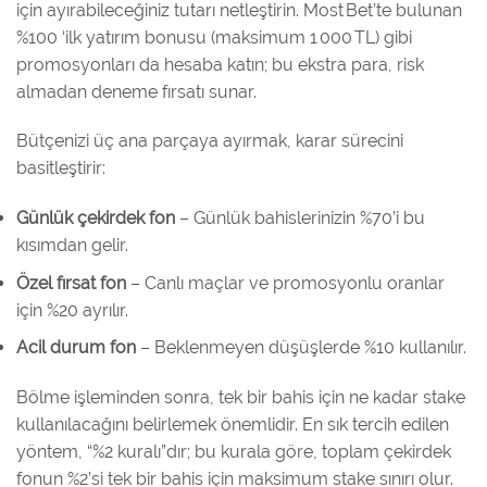
için ayırabileceğiniz tutarı netleştirin. Most Bet’te bulunan
%100 ‘ilk yatırım bonusu (maksimum 1 000 TL) gibi
promosyonları da hesaba katın; bu ekstra para, risk
almadan deneme fırsatı sunar.
Bütçenizi üç ana parçaya ayırmak, karar sürecini
basitleştirir:
Günlük çekirdek fon
– Günlük bahislerinizin %70’i bu
kısımdan gelir.
Özel fırsat fon
– Canlı maçlar ve promosyonlu oranlar
için %20 ayrılır.
Acil durum fon
– Beklenmeyen düşüşlerde %10 kullanılır.
Bölme işleminden sonra, tek bir bahis için ne kadar stake
kullanılacağını belirlemek önemlidir. En sık tercih edilen
yöntem, “%2 kuralı”dır; bu kurala göre, toplam çekirdek
fonun %2’si tek bir bahis için maksimum stake sınırı olur.