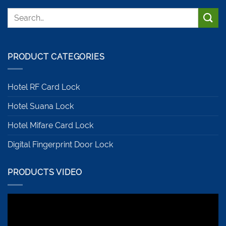
PRODUCT CATEGORIES
Hotel RF Card Lock
Hotel Suana Lock
Hotel Mifare Card Lock
Digital Fingerprint Door Lock
PRODUCTS VIDEO
Video
Player