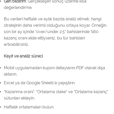
Geri bildirim
: Gerçekleşen sonuç üzerine kısa
değerlendirme.
Bu verileri haftalık ve aylık bazda analiz etmek, hangi
stratejinin daha verimli olduğunu ortaya koyar. Örneğin,
son bir ay içinde “over/under 2.5” bahislerinde %60
kazanç oranı elde ettiyseniz, bu tür bahisleri
artırabilirsiniz.
Kayıt ve analiz süreci
Mobil uygulamadan kupon detaylarını PDF olarak dışa
aktarın.
Excel ya da Google Sheets’e yapıştırın.
“Kazanma oranı”, “Ortalama stake” ve “Ortalama kazanç”
sütunları ekleyin.
Haftalık ortalamaları bulun.