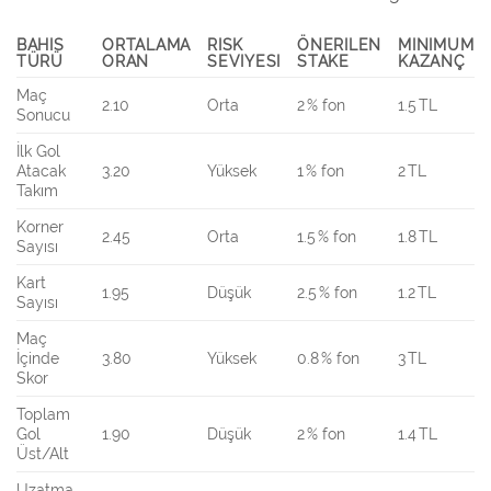
BAHIS
ORTALAMA
RISK
ÖNERILEN
MINIMUM
TÜRÜ
ORAN
SEVIYESI
STAKE
KAZANÇ
Maç
2.10
Orta
2 % fon
1.5 TL
Sonucu
İlk Gol
Atacak
3.20
Yüksek
1 % fon
2 TL
Takım
Korner
2.45
Orta
1.5 % fon
1.8 TL
Sayısı
Kart
1.95
Düşük
2.5 % fon
1.2 TL
Sayısı
Maç
İçinde
3.80
Yüksek
0.8 % fon
3 TL
Skor
Toplam
Gol
1.90
Düşük
2 % fon
1.4 TL
Üst/Alt
Uzatma