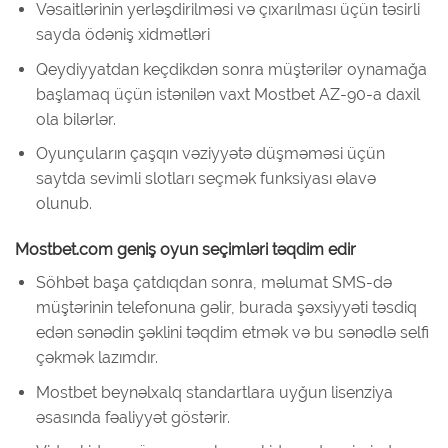
Vəsaitlərinin yerləşdirilməsi və çıxarılması üçün təsirli
sayda ödəniş xidmətləri
Qeydiyyatdan keçdikdən sonra müştərilər oynamağa
başlamaq üçün istənilən vaxt Mostbet AZ-90-a daxil
ola bilərlər.
Oyunçuların çaşqın vəziyyətə düşməməsi üçün
saytda sevimli slotları seçmək funksiyası əlavə
olunub.
Mostbet.com geniş oyun seçimləri təqdim edir
Söhbət başa çatdıqdan sonra, məlumat SMS-də
müştərinin telefonuna gəlir, burada şəxsiyyəti təsdiq
edən sənədin şəklini təqdim etmək və bu sənədlə selfi
çəkmək lazımdır.
Mostbet beynəlxalq standartlara uyğun lisenziya
əsasında fəaliyyət göstərir.