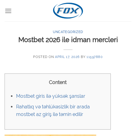
Skip
to
content
UNCATEGORIZED
Mostbet 2026 ile idman mercleri
POSTED ON
APRIL 17, 2026
BY
11597880
Content
Mostbet giris ilə yüksək şanslar
Rahatlıq və təhlükəsizlik bir arada
mostbet az giriş ilə təmin edilir