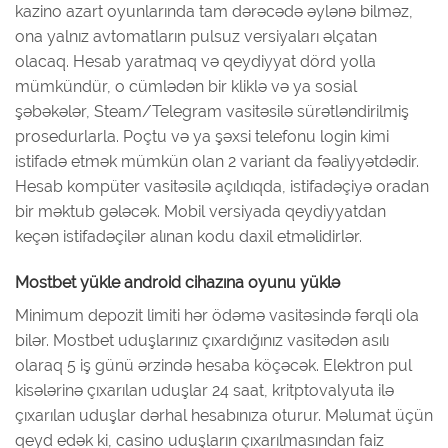
kazino azart oyunlarında tam dərəcədə əylənə bilməz,
ona yalnız avtomatların pulsuz versiyaları əlçatan
olacaq. Hesab yaratmaq və qeydiyyat dörd yolla
mümkündür, o cümlədən bir kliklə və ya sosial
şəbəkələr, Steam/Telegram vasitəsilə sürətləndirilmiş
prosedurlarla. Poçtu və ya şəxsi telefonu login kimi
istifadə etmək mümkün olan 2 variant da fəaliyyətdədir.
Hesab kompüter vasitəsilə açıldıqda, istifadəçiyə oradan
bir məktub gələcək. Mobil versiyada qeydiyyatdan
keçən istifadəçilər alınan kodu daxil etməlidirlər.
Mostbet yükle android cihazına oyunu yüklə
Minimum depozit limiti hər ödəmə vasitəsində fərqli ola
bilər. Mostbet uduşlarınız çıxardığınız vasitədən asılı
olaraq 5 iş günü ərzində hesaba köçəcək. Elektron pul
kisələrinə çıxarılan uduşlar 24 saat, kritptovalyuta ilə
çıxarılan uduşlar dərhal hesabınıza oturur. Məlumat üçün
qeyd edək ki, casino uduşların çıxarılmasından faiz