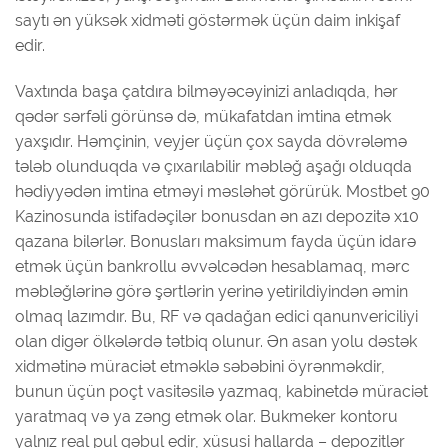
saytı ən yüksək xidməti göstərmək üçün daim inkişaf
edir.
Vaxtında başa çatdıra bilməyəcəyinizi anladıqda, hər
qədər sərfəli görünsə də, mükafatdan imtina etmək
yaxşıdır. Həmçinin, veyjer üçün çox sayda dövrələmə
tələb olunduqda və çıxarılabilir məbləğ aşağı olduqda
hədiyyədən imtina etməyi məsləhət görürük. Mostbet 90
Kazinosunda istifadəçilər bonusdan ən azı depozitə x10
qazana bilərlər. Bonusları maksimum fayda üçün idarə
etmək üçün bankrollu əvvəlcədən hesablamaq, mərc
məbləğlərinə görə şərtlərin yerinə yetirildiyindən əmin
olmaq lazımdır. Bu, RF və qadağan edici qanunvericiliyi
olan digər ölkələrdə tətbiq olunur. Ən asan yolu dəstək
xidmətinə müraciət etməklə səbəbini öyrənməkdir,
bunun üçün poçt vasitəsilə yazmaq, kabinetdə müraciət
yaratmaq və ya zəng etmək olar. Bukmeker kontoru
yalnız real pul qəbul edir, xüsusi hallarda – depozitlər