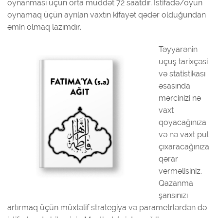
oynanması üçün orta müddət 72 saatdır. İstifadə/oyun
oynamaq üçün ayrılan vaxtın kifayət qədər olduğundan
əmin olmaq lazımdır.
Təyyarənin
uçuş tarixçəsi
və statistikası
əsasında
mərcinizi nə
vaxt
qoyacağınıza
və nə vaxt pul
çıxaracağınıza
qərar
verməlisiniz.
Qazanma
şansınızı
artırmaq üçün müxtəlif strategiya və parametrlərdən də