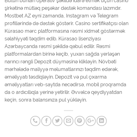
Bütün bunları operativ şəkildə idarə etmək üçün casino
şirkətinə mütləq peşəkar dəstək komandası lazımdır.
Mostbet AZ eyni zamanda, Instagram və Telegram
profillərində də dəstək göstərir. Casino sertifikatçısı olan
Kürasao mərc platformasına rəsmi xidmət göstərmək
səlahiyyəti təqdim edib. Kürasao lisenziyası
Azərbaycanda rəsmi şəkildə qəbul edilir. Rəsmi
platformalardan birinə keçib, yuxarı sağda yerləşən
narıncı rəngli Depozit düyməsinə klikləyin. Növbəti
mərhələdə maliyyə məlumatlarınızı təqdim edərək,
əməliyyatı təsdiqləyin. Depozit və pul çıxarma
əməliyyatları veb-saytda necədirsə, mobil proqramda
da o ardıcıllıqla yerinə yetirilir. Əvvəlcə qeydiyyatdan
keçin, sonra balansınıza pul yükləyin.