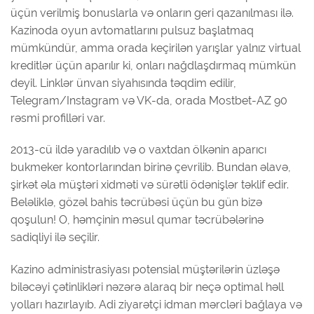
üçün verilmiş bonuslarla və onların geri qazanılması ilə.
Kazinoda oyun avtomatlarını pulsuz başlatmaq
mümkündür, amma orada keçirilən yarışlar yalnız virtual
kreditlər üçün aparılır ki, onları nağdlaşdırmaq mümkün
deyil. Linklər ünvan siyahısında təqdim edilir,
Telegram/Instagram və VK-da, orada Mostbet-AZ 90
rəsmi profilləri var.
2013-cü ildə yaradılıb və o vaxtdan ölkənin aparıcı
bukmeker kontorlarından birinə çevrilib. Bundan əlavə,
şirkət əla müştəri xidməti və sürətli ödənişlər təklif edir.
Beləliklə, gözəl bahis təcrübəsi üçün bu gün bizə
qoşulun! O, həmçinin məsul qumar təcrübələrinə
sadiqliyi ilə seçilir.
Kazino administrasiyası potensial müştərilərin üzləşə
biləcəyi çətinlikləri nəzərə alaraq bir neçə optimal həll
yolları hazırlayıb. Adi ziyarətçi idman mərcləri bağlaya və