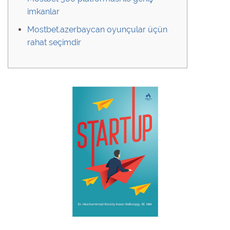
imkanlar
Mostbet.azerbaycan oyunçular üçün
rahat seçimdir