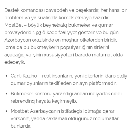
Dəstək komandası cavabdeh və peşəkardır, hər hansı bir
problem və ya sualınızla kömək etməyə hazırdır.
MostBet – böyük beynəlxalq bukmeker və qumar
provayderidir. 93 ölkədə fəaliyyət göstərir və bu gün
Azərbaycan ərazisində ən məşhur ölkələrdən biridir.
İcmalda bu bukmeykerin populyarlığının sirlərini
açacağıq və işinin xüsusiyyətləri barədə məlumat əldə
edəcəyik.
Canlı Kazino – real insanların, yəni dilerlərin idarə etdiyi
qumar oyunlarını təklif edən onlayn platformadır.
Bukmeker kontoru yarandığı andan indiyədək ciddi
rebrendinq həyata keçirməyib.
Mostbet Azərbaycanın istifadəçisi olmağa qərar
versəniz, yadda saxlamalı olduğunuz məlumatlar
bunlardır.