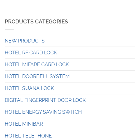
PRODUCTS CATEGORIES
NEW PRODUCTS
HOTEL RF CARD LOCK
HOTEL MIFARE CARD LOCK
HOTEL DOORBELL SYSTEM
HOTEL SUANA LOCK
DIGITAL FINGERPRINT DOOR LOCK
HOTEL ENERGY SAVING SWITCH
HOTEL MINIBAR
HOTEL TELEPHONE