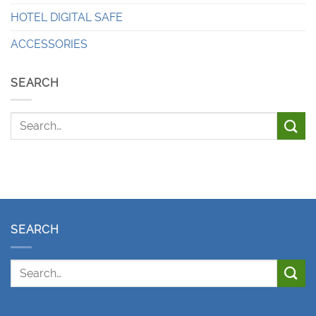
HOTEL DIGITAL SAFE
ACCESSORIES
SEARCH
SEARCH