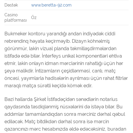
Dəstək
www.beretta-92.com
Casino
Öz
platforması
Bukmeker kontoru yarandığı andan indiyədək ciddi
rebrendinq həyata keçirməyib. Dizayn köhnəlmiş
görünmür, lakin vizual planda təkmilləşdirmələrdən
istifadə edə bilər. İnterfeys unikal komponentləri ehtiva
etmir, lakin onlayn idman mərclərinin rahatlığı üçün hər
şeyə malikdir. İntizamların çeşidlənməsi, canlı, matç
öncəsi, yayımlarla hadisələrin ayrılması üçün rahat filtrlər
maraqlı matça sürətli keçidə kömək edir.
Bəzi hallarda Şirkət İstifadəçidən sənədlərin notarius
qaydasında təsdiqlənmiş nüsxələrini də istəyə bilər. Bu
addımlar tamamlandıqdan sonra mərciniz dərhal qəbul
ediləcək. Matç bitdikdən dərhal sonra isə mərcin
qazancınızı mərc hesabınızda əldə edəcəksiniz, buradan