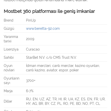
Mostbet 360 platforması ilə geniş imkanlar
Brend
PinUp
Güzgü
www.beretta-92.com
Yaranma
2009
tarixi
Lisenziya
Curacao
Sahibi
StarBet N.V. c/o CMS Trust N.V.
Oyun
İdman mərcləri, canlı mərclər, kazino oyunları,
növləri
canlı kazino, aviator, espor, poker
Oyunların
3700+
sayı
Marja
6-7%
RU, EN, UZ, AZ, TR, HI, IR, UA, KZ, ES, EN, FR, UR,
Dillər
HY, AG, BR, BY, CZ, PL, RO, PE, BD, NO, PT, CL