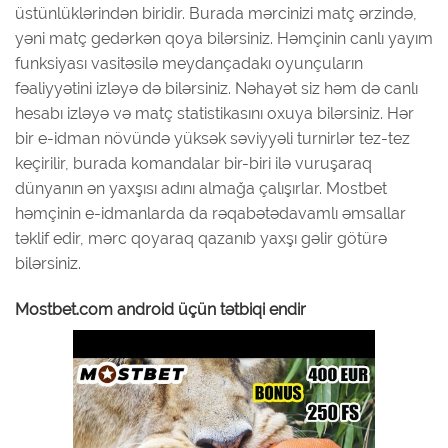
üstünlüklərindən biridir. Burada mərcinizi matç ərzində,
yəni matç gedərkən qoya bilərsiniz. Həmçinin canlı yayım
funksiyası vasitəsilə meydançadakı oyunçuların
fəaliyyətini izləyə də bilərsiniz. Nəhayət siz həm də canlı
hesabı izləyə və matç statistikasını oxuya bilərsiniz. Hər
bir e-idman növündə yüksək səviyyəli turnirlər tez-tez
keçirilir, burada komandalar bir-biri ilə vuruşaraq
dünyanın ən yaxşısı adını almağa çalışırlar. Mostbet
həmçinin e-idmanlarda da rəqabətədavamlı əmsallar
təklif edir, mərc qoyaraq qazanıb yaxşı gəlir götürə
bilərsiniz.
Mostbet.com android üçün tətbiqi endir