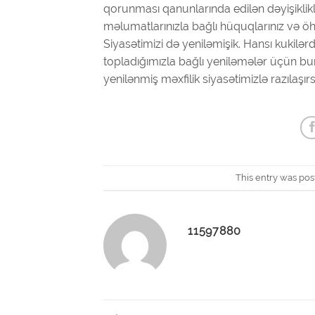
qorunması qanunlarında edilən dəyişiklikl
məlumatlarınızla bağlı hüquqlarınız və ö
Siyasətimizi də yeniləmişik. Hansı kukilər
topladığımızla bağlı yeniləmələr üçün b
yenilənmiş məxfilik siyasətimizlə razılaşırs
This entry was pos
11597880