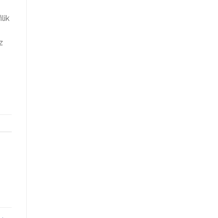
lik
z