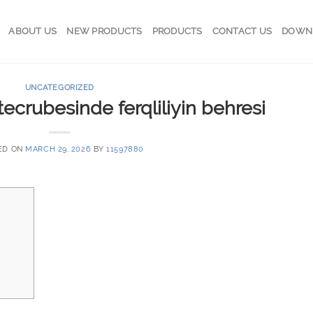
ABOUT US
NEW PRODUCTS
PRODUCTS
CONTACT US
DOWN
UNCATEGORIZED
ecrubesinde ferqliliyin behresi
ED ON
MARCH 29, 2026
BY
11597880