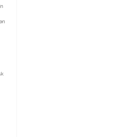
in
rən
sk