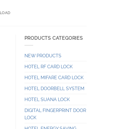
LOAD
PRODUCTS CATEGORIES
NEW PRODUCTS
HOTEL RF CARD LOCK
HOTEL MIFARE CARD LOCK
HOTEL DOORBELL SYSTEM
HOTEL SUANA LOCK
DIGITAL FINGERPRINT DOOR
LOCK
HOTEL ENERGY SAVING