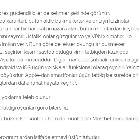
pres gücləndiricilər də səhmlər şəklində görünür.
a xarakteri, bütün aktiv bukmekerlər və onlayn kazinolar
çunun hər bir hərəkətini nəzərə alan, bütün mərclərdən keşbek
mını saymır. Üstəlik, onlar güzgülər və ya VPN xidmətləri ilə
a imkan verir. Buna görə də, əksər oyunçular bukmeker
lu seçirlər. Rəsmi saytda olduğu kimi, tətbiqdən kazinoda
a Aviator da mövcuddur. Digər mənbələr şübhəli funksionallığı
ndroid və iOS üçün versiyalar funksional olaraq eynidir. Yalnız
 böyükdür, Apple-dan smartfonlar üçün tətbiq isə sürətdə bir
lardan daha rahat həyata keçirilir.
 yoxlama tələb olunur
atdığı oyunları görə bilərsiniz.
ə, bukmeker kontoru həm də müntəzəm Mostbet bonusları tək
oqramlardan istifadə etməyi üstün tuturlar.