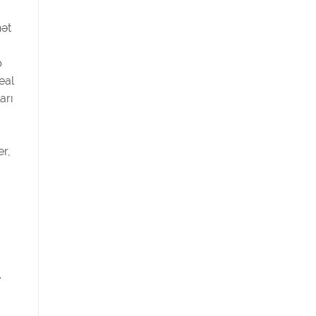
ət
p
eal
arı
q
er,
.