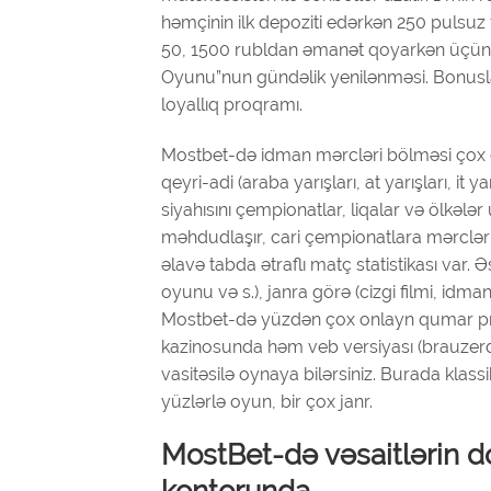
həmçinin ilk depoziti edərkən 250 pulsuz 
50, 1500 rubldan əmanət qoyarkən üçünc
Oyunu”nun gündəlik yenilənməsi. Bonuslarl
loyallıq proqramı.
Mostbet-də idman mərcləri bölməsi çox gen
qeyri-adi (araba yarışları, at yarışları, i
siyahısını çempionatlar, liqalar və ölkələr
məhdudlaşır, cari çempionatlara mərclə
əlavə tabda ətraflı matç statistikası var.
oyunu və s.), janra görə (cizgi filmi, idma
Mostbet-də yüzdən çox onlayn qumar p
kazinosunda həm veb versiyası (brauzer
vasitəsilə oynaya bilərsiniz. Burada klassik
yüzlərlə oyun, bir çox janr.
MostBet-də vəsaitlərin d