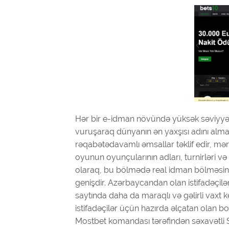
Hər bir e-idman növündə yüksək səviyyəli t
vuruşaraq dünyanın ən yaxşısı adını alma
rəqabətədavamlı əmsallar təklif edir, mərc
oyunun oyunçularının adları, turnirləri və 
olaraq, bu bölmədə real idman bölməsində
genişdir. Azərbaycandan olan istifadəçil
saytında daha da maraqlı və gəlirli vaxt 
istifadəçilər üçün hazırda əlçatan olan bo
Mostbet komandası tərəfindən səxavətli 