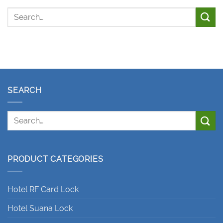
SEARCH
PRODUCT CATEGORIES
Hotel RF Card Lock
Hotel Suana Lock