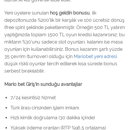
Yeni üyelere sunulan
hoş geldin bonusu
, ilk
depozitonuzda %200’lik bir karşılık ve 100 ücretsiz dönüş
(free spin) şeklinde paketlenmiştir. Örneğin 500 TL yatırım
yaptığınızda toplam 1500 TL oyun kredisi kazanırsınız; bu
miktarın %30’unu sadece slot oyunları, kalanını ise masa
oyunları için kullanabilirsiniz. Bonus kazanım şartı yüzde
35 çevrim (turnover) olduğu için
Mariobet yeni adresi
düşük riskli oyunlar tercih edilerek kısa sürede bonus
serbest bırakılabilir.
Mario bet Giriş’in sunduğu avantajlar
7/24 kesintisiz hizmet
Türk lirası cinsinden işlem imkanı
Hızlı kimlik doğrulama (30 dakika içinde)
Yüksek ödeme oranları (RTP %96,5 ortalama)