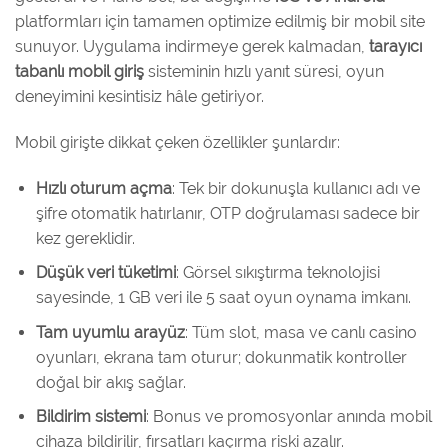
platformları için tamamen optimize edilmiş bir mobil site
sunuyor. Uygulama indirmeye gerek kalmadan,
tarayıcı
tabanlı mobil giriş
sisteminin hızlı yanıt süresi, oyun
deneyimini kesintisiz hâle getiriyor.
Mobil girişte dikkat çeken özellikler şunlardır:
Hızlı oturum açma
: Tek bir dokunuşla kullanıcı adı ve
şifre otomatik hatırlanır, OTP doğrulaması sadece bir
kez gereklidir.
Düşük veri tüketimi
: Görsel sıkıştırma teknolojisi
sayesinde, 1 GB veri ile 5 saat oyun oynama imkanı.
Tam uyumlu arayüz
: Tüm slot, masa ve canlı casino
oyunları, ekrana tam oturur; dokunmatik kontroller
doğal bir akış sağlar.
Bildirim sistemi
: Bonus ve promosyonlar anında mobil
cihaza bildirilir, fırsatları kaçırma riski azalır.