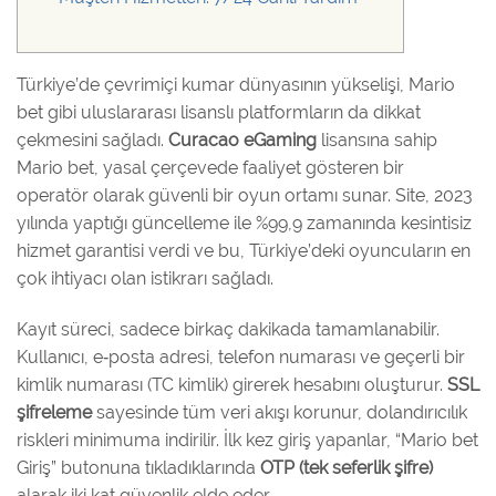
Türkiye’de çevrimiçi kumar dünyasının yükselişi, Mario
bet gibi uluslararası lisanslı platformların da dikkat
çekmesini sağladı.
Curacao eGaming
lisansına sahip
Mario bet, yasal çerçevede faaliyet gösteren bir
operatör olarak güvenli bir oyun ortamı sunar. Site, 2023
yılında yaptığı güncelleme ile %99,9 zamanında kesintisiz
hizmet garantisi verdi ve bu, Türkiye’deki oyuncuların en
çok ihtiyacı olan istikrarı sağladı.
Kayıt süreci, sadece birkaç dakikada tamamlanabilir.
Kullanıcı, e‑posta adresi, telefon numarası ve geçerli bir
kimlik numarası (TC kimlik) girerek hesabını oluşturur.
SSL
şifreleme
sayesinde tüm veri akışı korunur, dolandırıcılık
riskleri minimuma indirilir. İlk kez giriş yapanlar, “Mario bet
Giriş” butonuna tıkladıklarında
OTP (tek seferlik şifre)
alarak iki kat güvenlik elde eder.