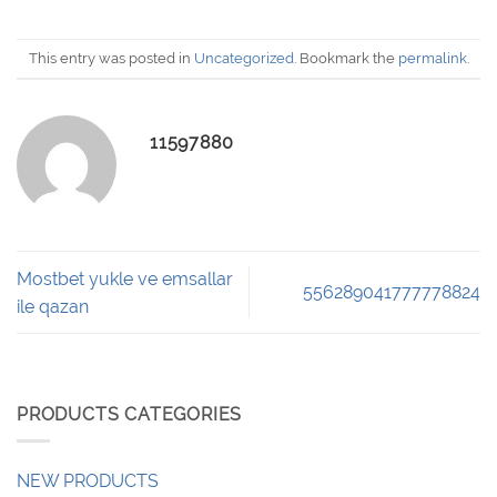
This entry was posted in
Uncategorized
. Bookmark the
permalink
.
11597880
Mostbet yukle ve emsallar
556289041777778824
ile qazan
PRODUCTS CATEGORIES
NEW PRODUCTS