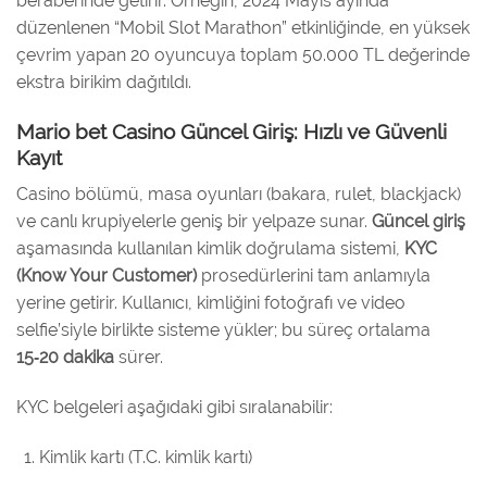
beraberinde getirir. Örneğin, 2024 Mayıs ayında
düzenlenen “Mobil Slot Marathon” etkinliğinde, en yüksek
çevrim yapan 20 oyuncuya toplam 50.000 TL değerinde
ekstra birikim dağıtıldı.
Mario bet Casino Güncel Giriş: Hızlı ve Güvenli
Kayıt
Casino bölümü, masa oyunları (bakara, rulet, blackjack)
ve canlı krupiyelerle geniş bir yelpaze sunar.
Güncel giriş
aşamasında kullanılan kimlik doğrulama sistemi,
KYC
(Know Your Customer)
prosedürlerini tam anlamıyla
yerine getirir. Kullanıcı, kimliğini fotoğrafı ve video
selfie’siyle birlikte sisteme yükler; bu süreç ortalama
15‑20 dakika
sürer.
KYC belgeleri aşağıdaki gibi sıralanabilir:
Kimlik kartı (T.C. kimlik kartı)