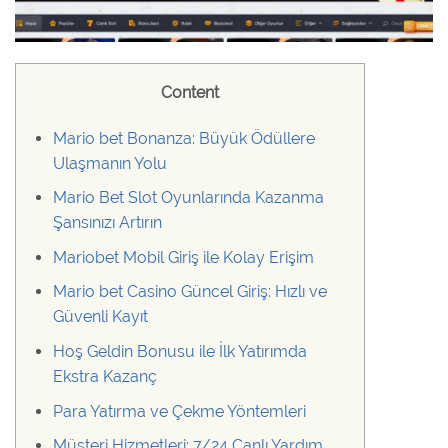
Content
Mario bet Bonanza: Büyük Ödüllere
Ulaşmanın Yolu
Mario Bet Slot Oyunlarında Kazanma
Şansınızı Artırın
Mariobet Mobil Giriş ile Kolay Erişim
Mario bet Casino Güncel Giriş: Hızlı ve
Güvenli Kayıt
Hoş Geldin Bonusu ile İlk Yatırımda
Ekstra Kazanç
Para Yatırma ve Çekme Yöntemleri
Müşteri Hizmetleri: 7/24 Canlı Yardım