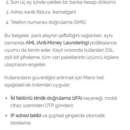
Son üç ay içinde çekilen bir banka hesap dökümü
Adres kanıtı (fatura, ikametgah)
Telefon numarası doğrulama (SMS)
Bu belgeler, para akışının şeffaflığını sağlarken, aynı
zamanda
AML (Anti‑Money Laundering)
politikalarına
uyumu da temin eder. Kayıt sırasında kullanılan SSL
256‑bit şifreleme, tüm veri paketlerinin üçüncü kişilere
ulaşmasını engeller.
Kullanıcıların güvenliğini artırmak için Mario bet,
aşağıdaki ek önlemleri uygular:
İki faktörlü kimlik doğrulama (2FA)
seçeneği, mobil
cihaz üzerinden OTP gönderir.
IP adresi takibi
ve şüpheli girişlerde otomatik
bloklama.