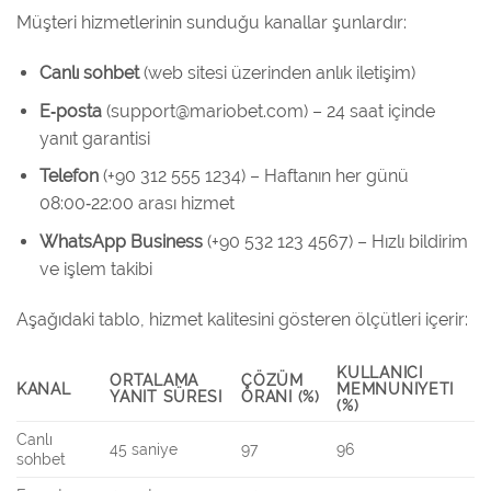
Müşteri hizmetlerinin sunduğu kanallar şunlardır:
Canlı sohbet
(web sitesi üzerinden anlık iletişim)
E‑posta
(
support@mariobet.com
) – 24 saat içinde
yanıt garantisi
Telefon
(+90 312 555 1234) – Haftanın her günü
08:00‑22:00 arası hizmet
WhatsApp Business
(+90 532 123 4567) – Hızlı bildirim
ve işlem takibi
Aşağıdaki tablo, hizmet kalitesini gösteren ölçütleri içerir:
KULLANICI
ORTALAMA
ÇÖZÜM
KANAL
MEMNUNIYETI
YANIT SÜRESI
ORANI (%)
(%)
Canlı
45 saniye
97
96
sohbet