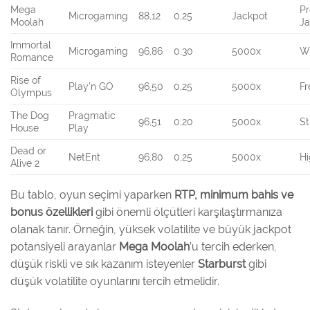
Mega
Pr
Microgaming
88,12
0,25
Jackpot
Moolah
J
Immortal
Microgaming
96,86
0,30
5000x
Wi
Romance
Rise of
Play’n GO
96,50
0,25
5000x
Fr
Olympus
The Dog
Pragmatic
96,51
0,20
5000x
St
House
Play
Dead or
NetEnt
96,80
0,25
5000x
Hi
Alive 2
Bu tablo, oyun seçimi yaparken
RTP, minimum bahis ve
bonus özellikleri
gibi önemli ölçütleri karşılaştırmanıza
olanak tanır. Örneğin, yüksek volatilite ve büyük jackpot
potansiyeli arayanlar
Mega Moolah
’u tercih ederken,
düşük riskli ve sık kazanım isteyenler
Starburst
gibi
düşük volatilite oyunlarını tercih etmelidir.