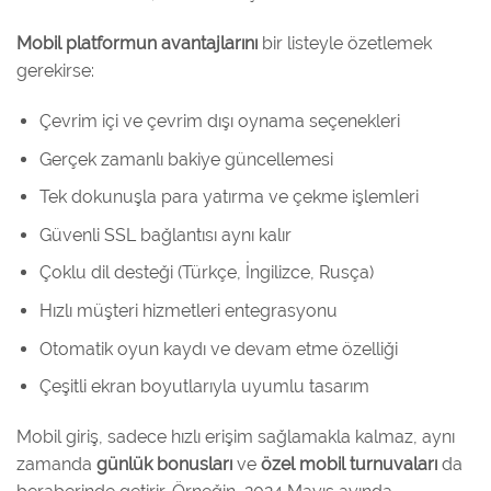
Mobil platformun avantajlarını
bir listeyle özetlemek
gerekirse:
Çevrim içi ve çevrim dışı oynama seçenekleri
Gerçek zamanlı bakiye güncellemesi
Tek dokunuşla para yatırma ve çekme işlemleri
Güvenli SSL bağlantısı aynı kalır
Çoklu dil desteği (Türkçe, İngilizce, Rusça)
Hızlı müşteri hizmetleri entegrasyonu
Otomatik oyun kaydı ve devam etme özelliği
Çeşitli ekran boyutlarıyla uyumlu tasarım
Mobil giriş, sadece hızlı erişim sağlamakla kalmaz, aynı
zamanda
günlük bonusları
ve
özel mobil turnuvaları
da