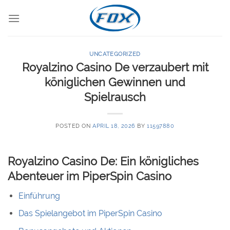
Skip
to
content
UNCATEGORIZED
Royalzino Casino De verzaubert mit
königlichen Gewinnen und
Spielrausch
POSTED ON
APRIL 18, 2026
BY
11597880
Royalzino Casino De: Ein königliches
Abenteuer im PiperSpin Casino
Einführung
Das Spielangebot im PiperSpin Casino