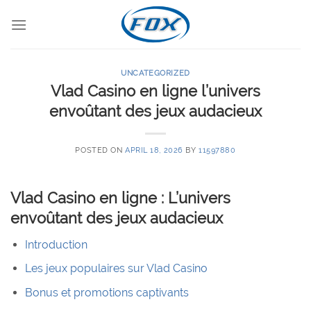
Skip
to
content
UNCATEGORIZED
Vlad Casino en ligne l’univers
envoûtant des jeux audacieux
POSTED ON
APRIL 18, 2026
BY
11597880
Vlad Casino en ligne : L’univers
envoûtant des jeux audacieux
Introduction
Les jeux populaires sur Vlad Casino
Bonus et promotions captivants