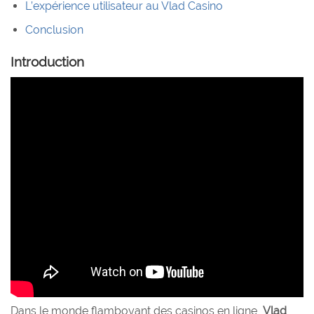
L’expérience utilisateur au Vlad Casino
Conclusion
Introduction
Dans le monde flamboyant des casinos en ligne,
Vlad