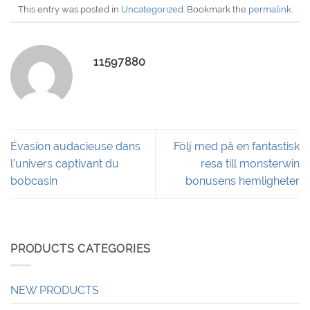
This entry was posted in
Uncategorized
. Bookmark the
permalink
.
11597880
Évasion audacieuse dans
Följ med på en fantastisk
l’univers captivant du
resa till monsterwin
bobcasin
bonusens hemligheter
PRODUCTS CATEGORIES
NEW PRODUCTS