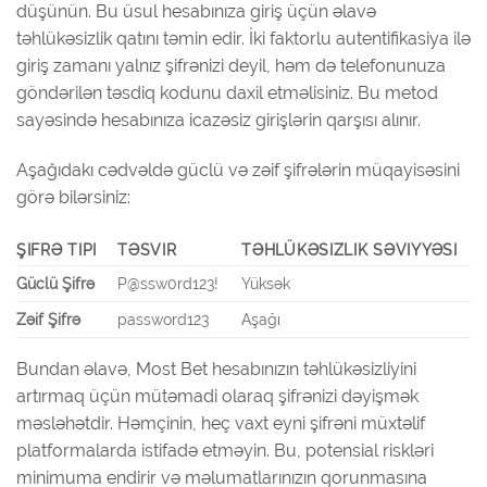
düşünün. Bu üsul hesabınıza giriş üçün əlavə
təhlükəsizlik qatını təmin edir. İki faktorlu autentifikasiya ilə
giriş zamanı yalnız şifrənizi deyil, həm də telefonunuza
göndərilən təsdiq kodunu daxil etməlisiniz. Bu metod
sayəsində hesabınıza icazəsiz girişlərin qarşısı alınır.
Aşağıdakı cədvəldə güclü və zəif şifrələrin müqayisəsini
görə bilərsiniz:
ŞIFRƏ TIPI
TƏSVIR
TƏHLÜKƏSIZLIK SƏVIYYƏSI
Güclü Şifrə
P@ssw0rd123!
Yüksək
Zəif Şifrə
password123
Aşağı
Bundan əlavə, Most Bet hesabınızın təhlükəsizliyini
artırmaq üçün mütəmadi olaraq şifrənizi dəyişmək
məsləhətdir. Həmçinin, heç vaxt eyni şifrəni müxtəlif
platformalarda istifadə etməyin. Bu, potensial riskləri
minimuma endirir və məlumatlarınızın qorunmasına