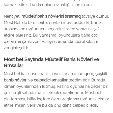
kömək edir ki, bu da onların rahatlığını təmin edir.
Nəhayət,
müxtəlif bahis növlərini sınamaq
tövsiyə olunur.
Most Bet-də fərqli bahis növləri mövcuddur ki, bunlar
arasında ən uyğununu seçərək strategiyanızı inkişaf
etdirə bilərsiniz. Bu yanaşma, oyunçulara daha çox
qazanma şansı verir və eyni zamanda təcrübələrini
zənginləşdirir.
Most bet Saytında Müxtəlif Bahis Növləri və
Əmsallar
Most bet kazinosu, bahis həvəskarları üçün
geniş çeşidli
bahis növləri
və
cəlbedici əmsallar
təqdim edir. Burada
idman oyunlarından tutmuş, kazino oyunlarına qədər bir
çox fərqli sahədə bahis etmək mümkündür. Most bet
platforması, istifadəçilərə öz maraqlarına uyğun seçimlər
etmə imkanı verir və bu da onu daha cəlbedici edir.