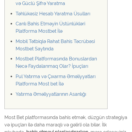
və Güclü Şifrə Yaratma
Təhlükəsiz Hesab Yaratma Üsulları
Canlı Bahis Etməyin Üstünlükləri
Platforma Mostbet İlə
Mobil Tətbiqlə Rahat Bahis Təcrübəsi
Mostbet Saytında
Mostbet Platformasında Bonuslardan
Necə Faydalanmaq Olar? İpuçları
Pul Yatırma və Çıxarma Əməliyyatları
Platforma Most bet İlə
Yatırma Əməliyyatlarının Asanlığı
Most Bet platformasında bahis etmək, düzgün strategiya
və ipuçları ilə daha maraqlı və gəlirli ola bilər. İlk