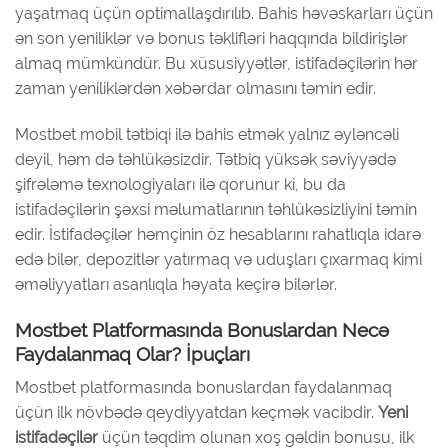
yaşatmaq üçün optimallaşdırılıb. Bahis həvəskarları üçün
ən son yeniliklər və bonus təklifləri haqqında bildirişlər
almaq mümkündür. Bu xüsusiyyətlər, istifadəçilərin hər
zaman yeniliklərdən xəbərdar olmasını təmin edir.
Mostbet mobil tətbiqi ilə bahis etmək yalnız əyləncəli
deyil, həm də təhlükəsizdir. Tətbiq yüksək səviyyədə
şifrələmə texnologiyaları ilə qorunur ki, bu da
istifadəçilərin şəxsi məlumatlarının təhlükəsizliyini təmin
edir. İstifadəçilər həmçinin öz hesablarını rahatlıqla idarə
edə bilər, depozitlər yatırmaq və uduşları çıxarmaq kimi
əməliyyatları asanlıqla həyata keçirə bilərlər.
Mostbet Platformasında Bonuslardan Necə
Faydalanmaq Olar? İpuçları
Mostbet platformasında bonuslardan faydalanmaq
üçün ilk növbədə qeydiyyatdan keçmək vacibdir.
Yeni
istifadəçilər
üçün təqdim olunan xoş gəldin bonusu, ilk