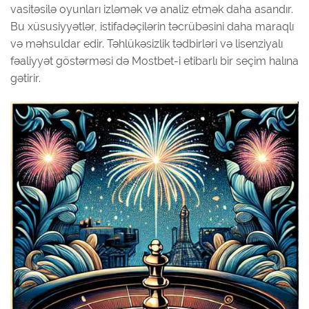
vasitəsilə oyunları izləmək və analiz etmək daha asandır.
Bu xüsusiyyətlər, istifadəçilərin təcrübəsini daha maraqlı
və məhsuldar edir. Təhlükəsizlik tədbirləri və lisenziyalı
fəaliyyət göstərməsi də Mostbet-i etibarlı bir seçim halına
gətirir.