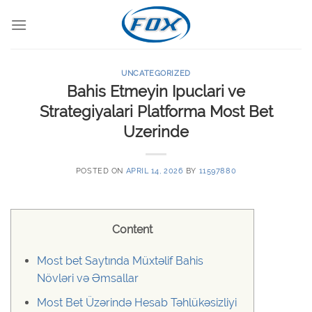
Skip
to
content
UNCATEGORIZED
Bahis Etmeyin Ipuclari ve
Strategiyalari Platforma Most Bet
Uzerinde
POSTED ON
APRIL 14, 2026
BY
11597880
Content
Most bet Saytında Müxtəlif Bahis
Növləri və Əmsallar
Most Bet Üzərində Hesab Təhlükəsizliyi