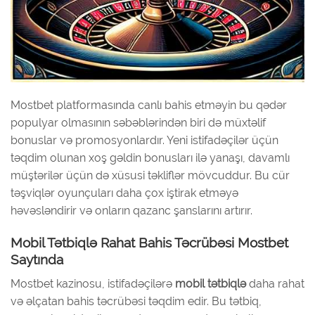
Mostbet platformasında canlı bahis etməyin bu qədər
populyar olmasının səbəblərindən biri də müxtəlif
bonuslar və promosyonlardır. Yeni istifadəçilər üçün
təqdim olunan xoş gəldin bonusları ilə yanaşı, davamlı
müştərilər üçün də xüsusi təkliflər mövcuddur. Bu cür
təşviqlər oyunçuları daha çox iştirak etməyə
həvəsləndirir və onların qazanc şanslarını artırır.
Mobil Tətbiqlə Rahat Bahis Təcrübəsi Mostbet
Saytında
Mostbet kazinosu, istifadəçilərə
mobil tətbiqlə
daha rahat
və əlçatan bahis təcrübəsi təqdim edir. Bu tətbiq,