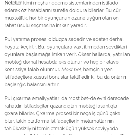
Neteller
kimi məşhur ödəmə sistemlərindən istifadə
edərək öz hesablarını sürətlə doldura bilərlər. Bu cür
müxtəliflik, hər bir oyunçunun özünə uyğun olan ən
rahat üsulu seçməsinə imkan yaradır.
Pul yatırma prosesi olduqca sadədir və adətən dərhal
həyata keçirilir. Bu, oyunçulara vaxt itirmədən sevdikləri
oyunlara başlamağa imkan verir. Əksər hallarda, yatırılan
məbləğ dərhal hesabda əks olunur və heç bir əlavə
komissiya tələb olunmur.
Most bet
, həmçinin yeni
istifadəçilərə xüsusi bonuslar təklif edir ki, bu da onların
başlanğıc balansını artırır.
Pul çıxarma əməliyyatları da Most bet-də eyni dərəcədə
rahatdır. İstifadəçilər qazandıqları məbləği asanlıqla
çıxara bilərlər. Çıxarma prosesi bir neçə iş günü çəkə
bilər, lakin platforma istifadəçilərin məlumatlarının
təhlükəsizliyini təmin etmək üçün yüksək səviyyədə