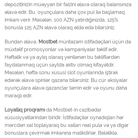
depozitinizin müəyyən bir faizini əlavə olaraq balansınıza
əlavə edir. Bu, oyunçulara daha çox pul ilə başlamaq
imkanı verir. Məsələn, 100 AZN yatırdığınızda, 125%
bonusla 125 AZN əlavə olaraq əldə edə bilərsiniz.
Bundan əlavə,
Mostbet
müntəzəm istifadəçiləri üçün də
müxtəlif promosyonlar və kampaniyalar təklif edir.
Həftəlik və ya aylıq olaraq yenilənən bu təkliflərdən
faydalanmaq üçün saytda aktiv olmaq kifayətdir.
Məsələn, həftə sonu xüsusi slot oyunlarında iştirak
edərək əlavə spinlər qazana bilərsiniz. Bu cür aksiyalar
oyunçulara əlavə qazanclar təmin edir və oyunu daha
maraqlı edir.
Loyallıq proqramı
da Mostbet-in cazibədar
xüsusiyyətlərindən biridir. İstifadəçilər oynadıqları hər
mərcdən xal toplayaraq bu xalları real pula və ya digər
bonuslara çevirmək imkanına malikdirlər. Beləliklə,