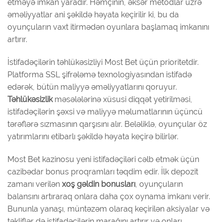
etməyə imkan yaradır. Həmçinin, əksər metodlar üzrə
əməliyyatlar ani şəkildə həyata keçirilir ki, bu da
oyunçuların vaxt itirmədən oyunlara başlamaq imkanını
artırır.
İstifadəçilərin təhlükəsizliyi Most Bet üçün prioritetdir.
Platforma SSL şifrələmə texnologiyasından istifadə
edərək, bütün maliyyə əməliyyatlarını qoruyur.
Təhlükəsizlik
məsələlərinə xüsusi diqqət yetirilməsi,
istifadəçilərin şəxsi və maliyyə məlumatlarının üçüncü
tərəflərə sızmasının qarşısını alır. Beləliklə, oyunçular öz
yatırımlarını etibarlı şəkildə həyata keçirə bilirlər.
Most Bet kazinosu yeni istifadəçiləri cəlb etmək üçün
cazibədar bonus proqramları təqdim edir. İlk depozit
zamanı verilən
xoş gəldin bonusları
, oyunçuların
balansını artıraraq onlara daha çox oynama imkanı verir.
Bununla yanaşı, müntəzəm olaraq keçirilən aksiyalar və
təkliflər də istifadəçilərin marağını artırır və onları