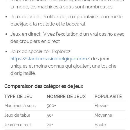
la mode, les machines à sous sont nombreuses.
Jeux de table : Profitez de jeux populaires comme le
blackjack, la roulette et le baccarat.
Jeux en direct : Vivez l’excitation d’un vrai casino avec
des croupiers en direct.
Jeux de spécialité : Explorez
https://stardicecasinobelgique.com/
des jeux
uniques et moins connus qui ajoutent une touche
d’originalité.
Comparaison des catégories de jeux
TYPE DE JEU
NOMBRE DE JEUX
POPULARITÉ
Machines à sous
500+
Élevée
Jeux de table
50+
Moyenne
Jeux en direct
20+
Haute