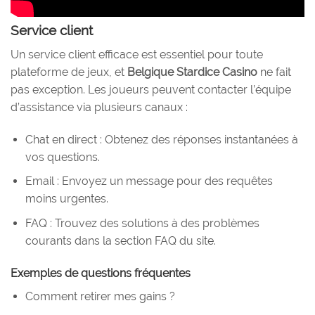
Service client
Un service client efficace est essentiel pour toute
plateforme de jeux, et
Belgique Stardice Casino
ne fait
pas exception. Les joueurs peuvent contacter l’équipe
d’assistance via plusieurs canaux :
Chat en direct : Obtenez des réponses instantanées à
vos questions.
Email : Envoyez un message pour des requêtes
moins urgentes.
FAQ : Trouvez des solutions à des problèmes
courants dans la section FAQ du site.
Exemples de questions fréquentes
Comment retirer mes gains ?