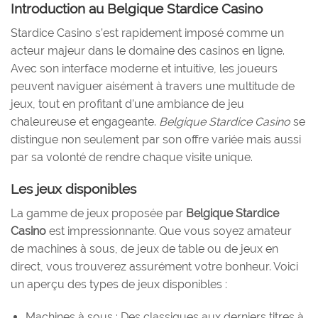
Introduction au Belgique Stardice Casino
Stardice Casino s’est rapidement imposé comme un
acteur majeur dans le domaine des casinos en ligne.
Avec son interface moderne et intuitive, les joueurs
peuvent naviguer aisément à travers une multitude de
jeux, tout en profitant d’une ambiance de jeu
chaleureuse et engageante.
Belgique Stardice Casino
se
distingue non seulement par son offre variée mais aussi
par sa volonté de rendre chaque visite unique.
Les jeux disponibles
La gamme de jeux proposée par
Belgique Stardice
Casino
est impressionnante. Que vous soyez amateur
de machines à sous, de jeux de table ou de jeux en
direct, vous trouverez assurément votre bonheur. Voici
un aperçu des types de jeux disponibles :
Machines à sous : Des classiques aux derniers titres à