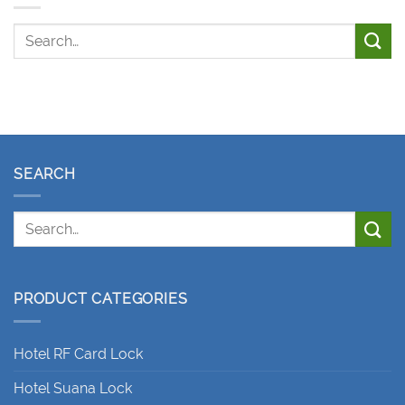
SEARCH
PRODUCT CATEGORIES
Hotel RF Card Lock
Hotel Suana Lock