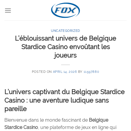
Skip
to
content
UNCATEGORIZED
L’éblouissant univers de Belgique
Stardice Casino envoûtant les
joueurs
POSTED ON
APRIL 14, 2026
BY
11597880
L’univers captivant du Belgique Stardice
Casino : une aventure ludique sans
pareille
Bienvenue dans le monde fascinant de
Belgique
Stardice Casino
, une plateforme de jeux en ligne qui